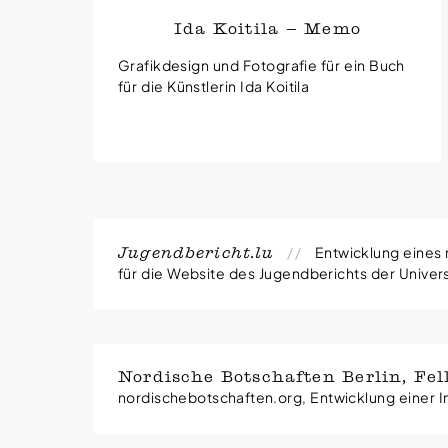
Ida Koitila — Memo
Grafikdesign und Fotografie für ein Buch
für die Künstlerin Ida Koitila
Entwicklung eine
Jugendbericht.lu
für die Website des Jugendberichts der Univer
Die Website verfügt über ein komplexes Cont
Jugendberichts 2025.
Projektleitung: scienceRelations
Gestaltung: Amélie Putzar
Nordische Botschaften Berlin, Fel
CMS-Umsetzung, Themenentwicklung, Support:
nordischebotschaften.org, Entwicklung einer 
Entwicklung eines maßgeschneiderten Conten
jugendbericht.lu
Felleshus der Nordischen Botschaften Berlin. 