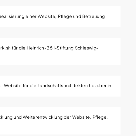
sowie umfangreiche Informationen über das
Realisierung einer Website, Pflege und Betreuung
tranetlösung für die Mitarbeitenden des Felleshus
 Herr/Frau/Firma
rk.sh für die Heinrich-Böll-Stiftung Schleswig-
io-Website für die Landschaftsarchitekten hola.berlin
ung und Support durch Herr/Frau/Firma.
cklung und Weiterentwicklung der Website, Pflege,
arbeiter