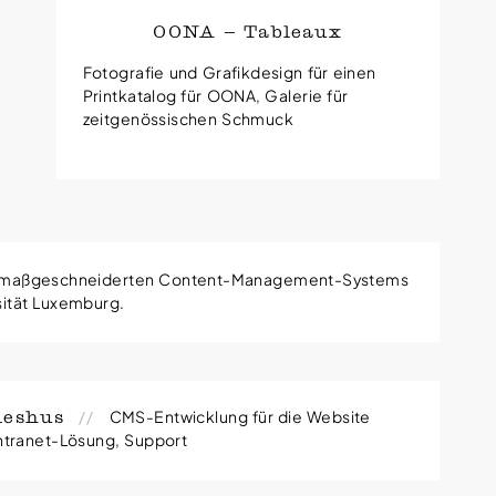
OONA — Tableaux
Fotografie und Grafikdesign für einen
Printkatalog für OONA, Galerie für
zeitgenössischen Schmuck
s maßgeschneiderten Content-Management-Systems
sität Luxemburg.
ent-Management-System für die Inhalte des
CMS-Entwicklung für die Website
leshus
 Herr/Frau/Firma
Intranet-Lösung, Support
t Management Systems für die Website des
Die Website enthält einen komplexen Kalender für