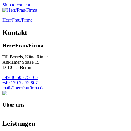
Skip to content
Herr/Frau/Firma
Kontakt
Herr/Frau/Firma
Till Bortels, Niina Rinne
Anklamer Straße 15
D
-10115 Berlin
+49 30 505 75 165
+49 179 52 52 807
mail@herrfraufirma.de
Über uns
Der eine kümmert sich hauptsächlich um die Funktion, die
Leistungen
andere um die Form.